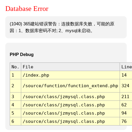
Database Error
(1040) 365建站错误警告：连接数据库失败，可能的原
因：1、数据库密码不对; 2、mysql未启动。
PHP Debug
No.
File
Line
1
/index.php
14
2
/source/function/function_extend.php
324
3
/source/class/jzmysql.class.php
211
4
/source/class/jzmysql.class.php
62
5
/source/class/jzmysql.class.php
94
6
/source/class/jzmysql.class.php
76