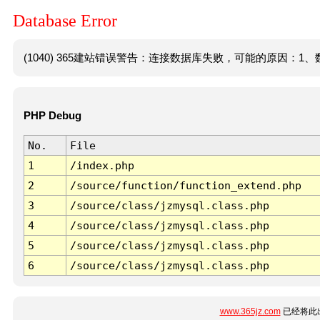
Database Error
(1040) 365建站错误警告：连接数据库失败，可能的原因：1、数
PHP Debug
No.
File
1
/index.php
2
/source/function/function_extend.php
3
/source/class/jzmysql.class.php
4
/source/class/jzmysql.class.php
5
/source/class/jzmysql.class.php
6
/source/class/jzmysql.class.php
www.365jz.com
已经将此