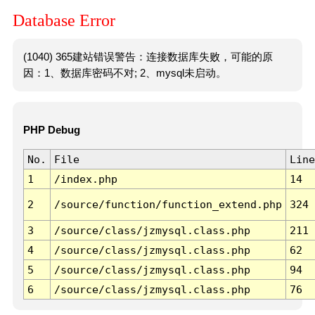
Database Error
(1040) 365建站错误警告：连接数据库失败，可能的原
因：1、数据库密码不对; 2、mysql未启动。
PHP Debug
No.
File
Line
1
/index.php
14
2
/source/function/function_extend.php
324
3
/source/class/jzmysql.class.php
211
4
/source/class/jzmysql.class.php
62
5
/source/class/jzmysql.class.php
94
6
/source/class/jzmysql.class.php
76