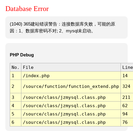
Database Error
(1040) 365建站错误警告：连接数据库失败，可能的原
因：1、数据库密码不对; 2、mysql未启动。
PHP Debug
No.
File
Line
1
/index.php
14
2
/source/function/function_extend.php
324
3
/source/class/jzmysql.class.php
211
4
/source/class/jzmysql.class.php
62
5
/source/class/jzmysql.class.php
94
6
/source/class/jzmysql.class.php
76