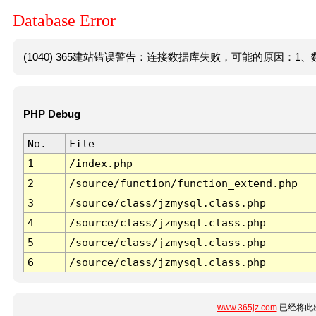
Database Error
(1040) 365建站错误警告：连接数据库失败，可能的原因：1、数
PHP Debug
No.
File
1
/index.php
2
/source/function/function_extend.php
3
/source/class/jzmysql.class.php
4
/source/class/jzmysql.class.php
5
/source/class/jzmysql.class.php
6
/source/class/jzmysql.class.php
www.365jz.com
已经将此