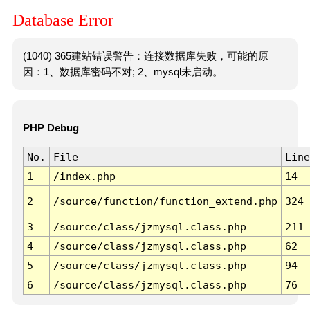
Database Error
(1040) 365建站错误警告：连接数据库失败，可能的原
因：1、数据库密码不对; 2、mysql未启动。
PHP Debug
No.
File
Line
1
/index.php
14
2
/source/function/function_extend.php
324
3
/source/class/jzmysql.class.php
211
4
/source/class/jzmysql.class.php
62
5
/source/class/jzmysql.class.php
94
6
/source/class/jzmysql.class.php
76