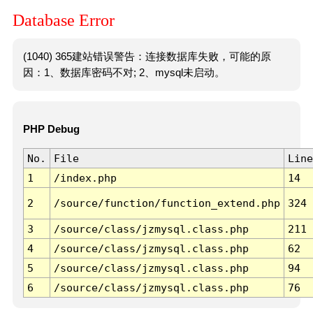
Database Error
(1040) 365建站错误警告：连接数据库失败，可能的原
因：1、数据库密码不对; 2、mysql未启动。
PHP Debug
No.
File
Line
1
/index.php
14
2
/source/function/function_extend.php
324
3
/source/class/jzmysql.class.php
211
4
/source/class/jzmysql.class.php
62
5
/source/class/jzmysql.class.php
94
6
/source/class/jzmysql.class.php
76