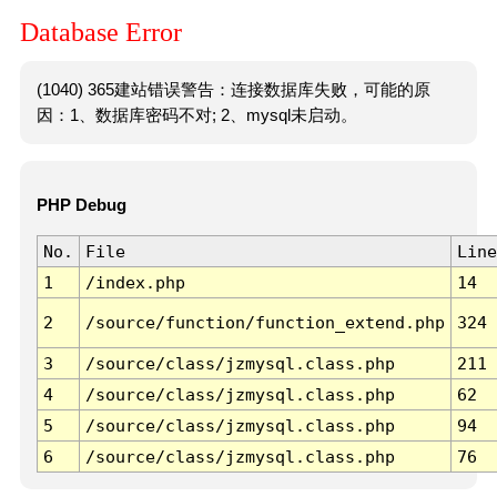
Database Error
(1040) 365建站错误警告：连接数据库失败，可能的原
因：1、数据库密码不对; 2、mysql未启动。
PHP Debug
No.
File
Line
1
/index.php
14
2
/source/function/function_extend.php
324
3
/source/class/jzmysql.class.php
211
4
/source/class/jzmysql.class.php
62
5
/source/class/jzmysql.class.php
94
6
/source/class/jzmysql.class.php
76