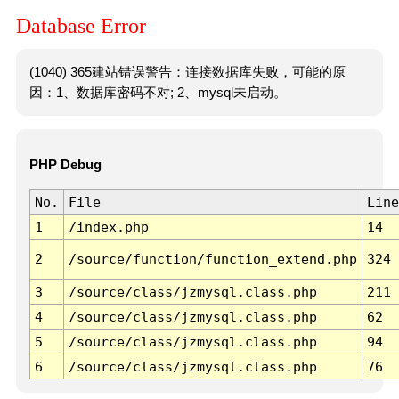
Database Error
(1040) 365建站错误警告：连接数据库失败，可能的原
因：1、数据库密码不对; 2、mysql未启动。
PHP Debug
No.
File
Line
1
/index.php
14
2
/source/function/function_extend.php
324
3
/source/class/jzmysql.class.php
211
4
/source/class/jzmysql.class.php
62
5
/source/class/jzmysql.class.php
94
6
/source/class/jzmysql.class.php
76