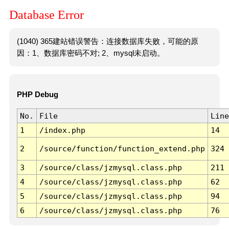
Database Error
(1040) 365建站错误警告：连接数据库失败，可能的原
因：1、数据库密码不对; 2、mysql未启动。
PHP Debug
No.
File
Line
1
/index.php
14
2
/source/function/function_extend.php
324
3
/source/class/jzmysql.class.php
211
4
/source/class/jzmysql.class.php
62
5
/source/class/jzmysql.class.php
94
6
/source/class/jzmysql.class.php
76